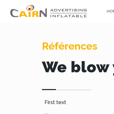
HO
Références
We blow 
First text
.....